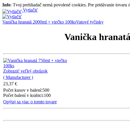
Info
: Tvoj prehliadač nemá povolené cookies. Pre pridávanie tovaru
Vytlačiť
Vanička hranatá 2000ml + viečko 100ks
Vatové tyčinky
Vanička hranatá
Zobraziť veľký obrázok
( Manufacturer )
23,37 €
Počet kusov v balení:500
Počet balení v krabici:100
Opýtaj sa viac o tomto tovare