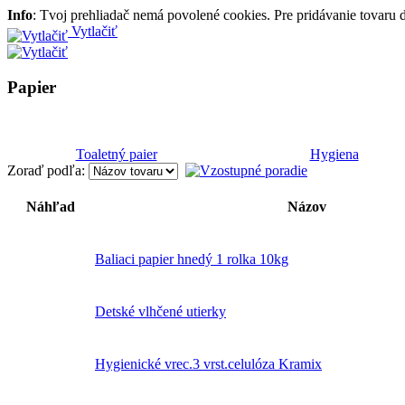
Info
: Tvoj prehliadač nemá povolené cookies. Pre pridávanie tovaru
Vytlačiť
Papier
Toaletný paier
Hygiena
Zoraď podľa:
Náhľad
Názov
Baliaci papier hnedý 1 rolka 10kg
Detské vlhčené utierky
Hygienické vrec.3 vrst.celulóza Kramix