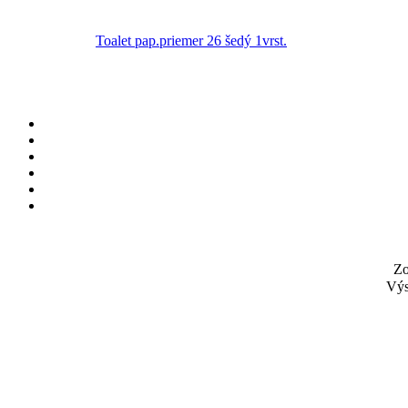
Toalet pap.priemer 26 šedý 1vrst.
Zo
Výs