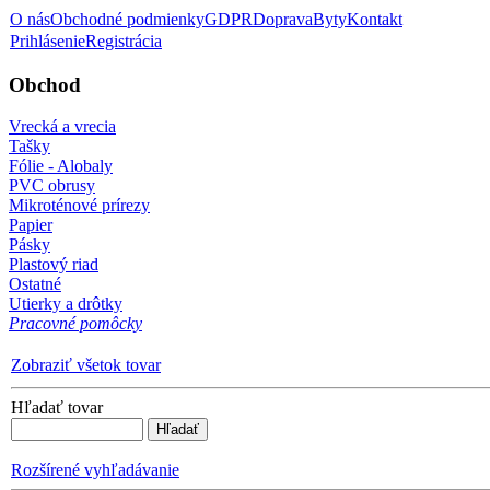
O nás
Obchodné podmienky
GDPR
Doprava
Byty
Kontakt
Prihlásenie
Registrácia
Obchod
Vrecká a vrecia
Tašky
Fólie - Alobaly
PVC obrusy
Mikroténové prírezy
Papier
Pásky
Plastový riad
Ostatné
Utierky a drôtky
Pracovné pomôcky
Zobraziť všetok tovar
Hľadať tovar
Rozšírené vyhľadávanie