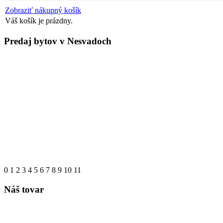
Zobraziť nákupný košík
Váš košík je prázdny.
Predaj bytov v Nesvadoch
0
1
2
3
4
5
6
7
8
9
10
11
Náš tovar