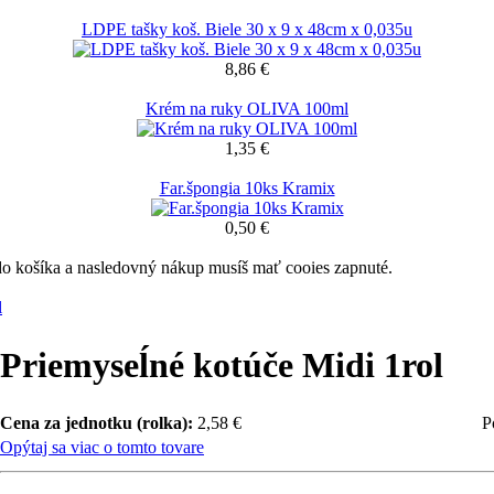
LDPE tašky koš. Biele 30 x 9 x 48cm x 0,035u
8,86 €
Krém na ruky OLIVA 100ml
1,35 €
Far.špongia 10ks Kramix
0,50 €
 do košíka a nasledovný nákup musíš mať cooies zapnuté.
l
Priemyseĺné kotúče Midi 1rol
Cena za jednotku (rolka):
2,58 €
P
Opýtaj sa viac o tomto tovare