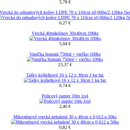
5,78 €
Vrecká do odpadových košov LDPE 70 x 110cm x0,060u/2,120kg čie
6,27 €
Vrecká 40mikrónov 30x40cm 100ks
5,04 €
Vanička hranatá 750ml + viečko 100ks
23,37 €
Tašky košielkové 16 x 12 x 30cm 1 kg far.
0,74 €
Policový papier 10m 1rol
2,40 €
Mikroténové vrecká nebalené 30 x 40cm x 0,012 u 50ks
0,82 €