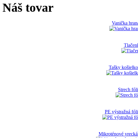
Náš tovar
Vanička hran
Tlačen
Tašky košielko
Strech fól
PE výstražná fó
Mikroténové vrecká