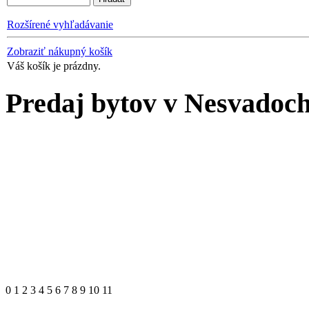
Rozšírené vyhľadávanie
Zobraziť nákupný košík
Váš košík je prázdny.
Predaj bytov v Nesvadoc
0
1
2
3
4
5
6
7
8
9
10
11