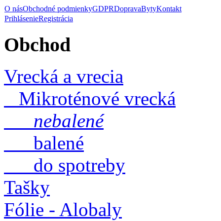
O nás
Obchodné podmienky
GDPR
Doprava
Byty
Kontakt
Prihlásenie
Registrácia
Obchod
Vrecká a vrecia
Mikroténové vrecká
nebalené
balené
do spotreby
Tašky
Fólie - Alobaly