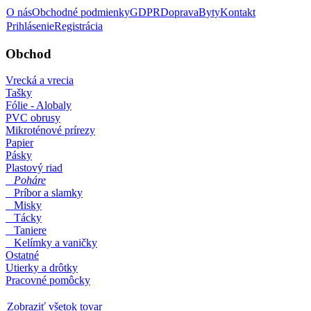
O nás
Obchodné podmienky
GDPR
Doprava
Byty
Kontakt
Prihlásenie
Registrácia
Obchod
Vrecká a vrecia
Tašky
Fólie - Alobaly
PVC obrusy
Mikroténové prírezy
Papier
Pásky
Plastový riad
Poháre
Príbor a slamky
Misky
Tácky
Taniere
Kelímky a vaničky
Ostatné
Utierky a drôtky
Pracovné pomôcky
Zobraziť všetok tovar