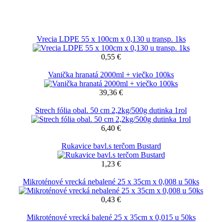
Vrecia LDPE 55 x 100cm x 0,130 u transp. 1ks
0,55 €
Vanička hranatá 2000ml + viečko 100ks
39,36 €
Strech fólia obal. 50 cm 2,2kg/500g dutinka 1rol
6,40 €
Rukavice bavl.s terčom Bustard
1,23 €
Mikroténové vrecká nebalené 25 x 35cm x 0,008 u 50ks
0,43 €
Mikroténové vrecká balené 25 x 35cm x 0,015 u 50ks