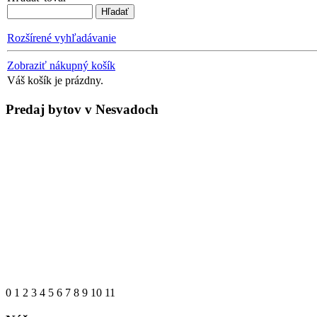
Rozšírené vyhľadávanie
Zobraziť nákupný košík
Váš košík je prázdny.
Predaj bytov v Nesvadoch
0
1
2
3
4
5
6
7
8
9
10
11