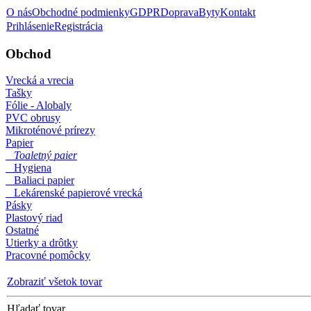
O nás
Obchodné podmienky
GDPR
Doprava
Byty
Kontakt
Prihlásenie
Registrácia
Obchod
Vrecká a vrecia
Tašky
Fólie - Alobaly
PVC obrusy
Mikroténové prírezy
Papier
Toaletný paier
Hygiena
Baliaci papier
Lekárenské papierové vrecká
Pásky
Plastový riad
Ostatné
Utierky a drôtky
Pracovné pomôcky
Zobraziť všetok tovar
Hľadať tovar