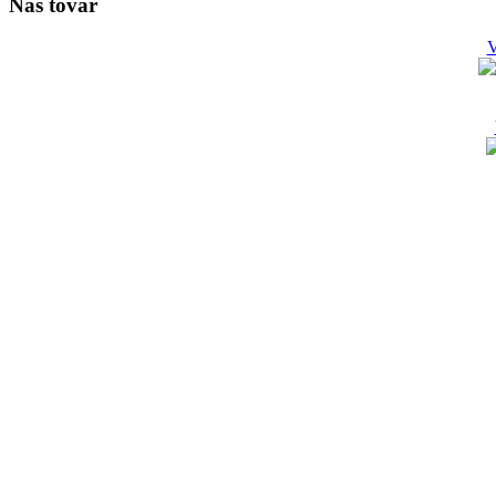
Náš tovar
V