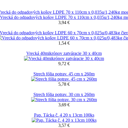
recká do odpadových košov LDPE 70 x 110cm x 0,035u/1,240kg mo
3,94 €
Vrecká do odpadových košov LDPE 60 x 70cm x 0,025u/0,483kg čier
1,54 €
Vrecká 40mikrónov zatváracie 30 x 40cm
9,72 €
Strech fólia potrav. 45 cm x 260m
5,78 €
Strech fólia potrav. 30 cm x 260m
3,69 €
Pap. Tácka č. 4 20 x 13cm 100ks
3,57 €