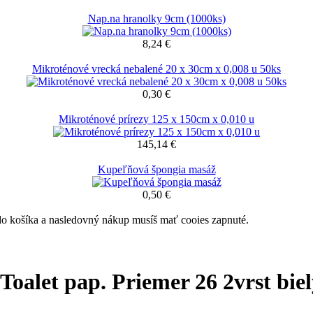
Nap.na hranolky 9cm (1000ks)
8,24 €
Mikroténové vrecká nebalené 20 x 30cm x 0,008 u 50ks
0,30 €
Mikroténové prírezy 125 x 150cm x 0,010 u
145,14 €
Kupeľňová špongia masáž
0,50 €
 do košíka a nasledovný nákup musíš mať cooies zapnuté.
Toalet pap. Priemer 26 2vrst bie