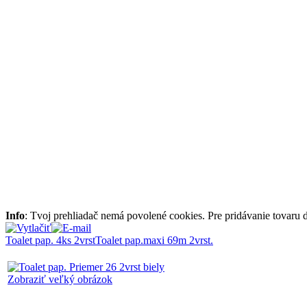
Info
: Tvoj prehliadač nemá povolené cookies. Pre pridávanie tovaru
Toalet pap. 4ks 2vrst
Toalet pap.maxi 69m 2vrst.
Zobraziť veľký obrázok