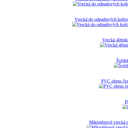
Vrecká do odpadových košov
Vrecká 40mik
Švéds
PVC obrus čes
P
Mikroténové vrecká 