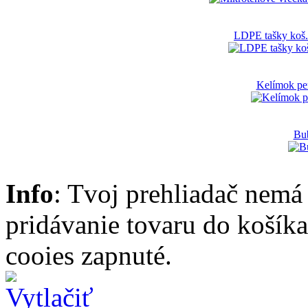
LDPE tašky koš.
Kelímok pe
Bub
Info
: Tvoj prehliadač nemá
pridávanie tovaru do košík
cooies zapnuté.