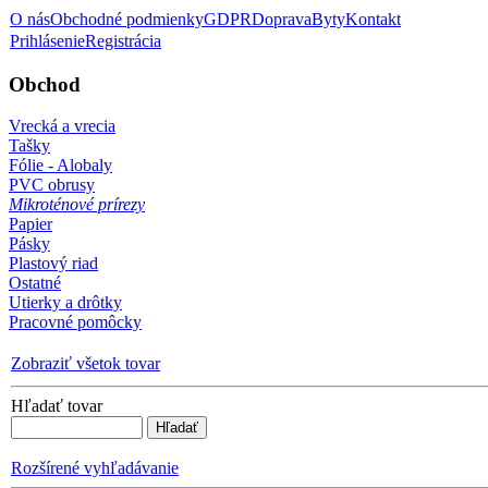
O nás
Obchodné podmienky
GDPR
Doprava
Byty
Kontakt
Prihlásenie
Registrácia
Obchod
Vrecká a vrecia
Tašky
Fólie - Alobaly
PVC obrusy
Mikroténové prírezy
Papier
Pásky
Plastový riad
Ostatné
Utierky a drôtky
Pracovné pomôcky
Zobraziť všetok tovar
Hľadať tovar
Rozšírené vyhľadávanie