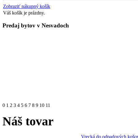
Zobraziť nákupný košík
Váš košík je prázdny.
Predaj bytov v Nesvadoch
0
1
2
3
4
5
6
7
8
9
10
11
Náš tovar
Vrecká do odpadových košov